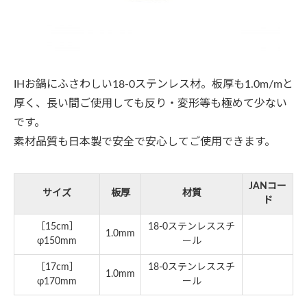
IHお鍋にふさわしい18-0ステンレス材。板厚も1.0m/mと
厚く、長い間ご使用しても反り・変形等も極めて少ない
です。
素材品質も日本製で安全で安心してご使用できます。
JANコー
サイズ
板厚
材質
ド
［15cm］
18‐0ステンレススチ
1.0mm
φ150mm
ール
［17cm］
18‐0ステンレススチ
1.0mm
φ170mm
ール