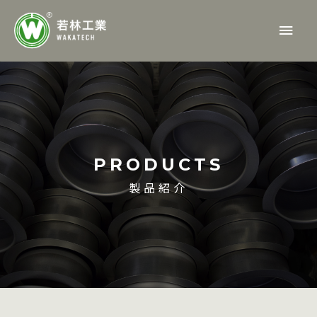
内
メ
容
を
イ
ス
ン
キ
ッ
メ
プ
ニ
PRODUCTS
ュ
製品紹介
ー