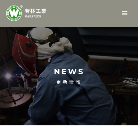
内
メ
容
を
イ
ス
ン
キ
ッ
メ
プ
ニ
NEWS
ュ
更新情報
ー