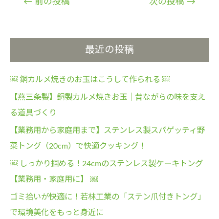
←
前の投稿
次の投稿
→
稿
ナ
ビ
最近の投稿
ゲ
ー
￼ 銅カルメ焼きのお玉はこうして作られる ￼
シ
ョ
【燕三条製】銅製カルメ焼きお玉｜昔ながらの味を支え
ン
る道具づくり
【業務用から家庭用まで】ステンレス製スパゲッティ野
菜トング（20cm）で快適クッキング！
￼ しっかり掴める！24cmのステンレス製ケーキトング
【業務用・家庭用に】 ￼
ゴミ拾いが快適に！若林工業の「ステン爪付きトング」
で環境美化をもっと身近に