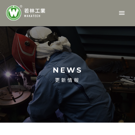
内
メ
容
を
イ
ス
ン
キ
ッ
メ
プ
ニ
NEWS
ュ
更新情報
ー