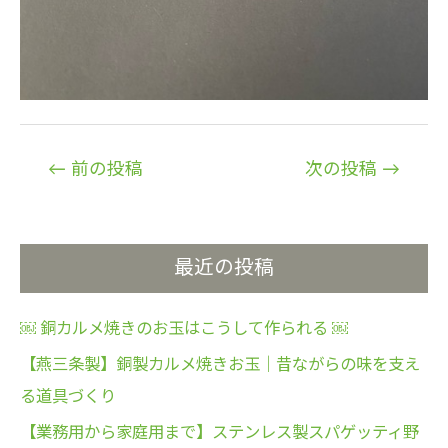
投
←
前の投稿
次の投稿
→
稿
ナ
ビ
最近の投稿
ゲ
ー
￼ 銅カルメ焼きのお玉はこうして作られる ￼
シ
ョ
【燕三条製】銅製カルメ焼きお玉｜昔ながらの味を支え
ン
る道具づくり
【業務用から家庭用まで】ステンレス製スパゲッティ野