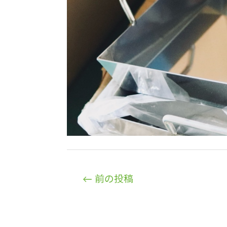
投
←
前の投稿
稿
ナ
ビ