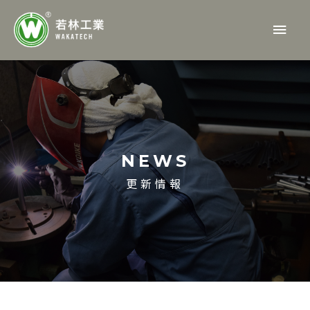
内
メ
容
を
イ
ス
ン
キ
ッ
メ
プ
ニ
NEWS
ュ
更新情報
ー