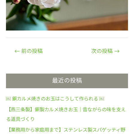
投
←
前の投稿
次の投稿
→
稿
ナ
ビ
最近の投稿
ゲ
ー
￼ 銅カルメ焼きのお玉はこうして作られる ￼
シ
ョ
【燕三条製】銅製カルメ焼きお玉｜昔ながらの味を支え
ン
る道具づくり
【業務用から家庭用まで】ステンレス製スパゲッティ野