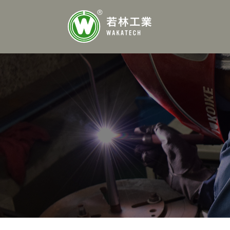
内
容
を
ス
キ
ッ
プ