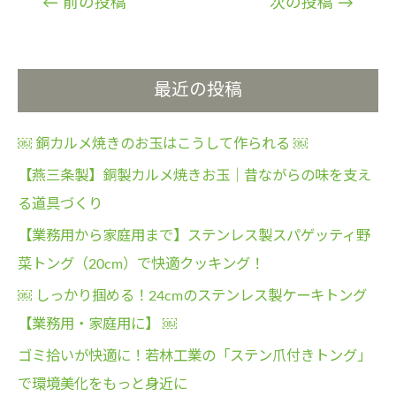
←
前の投稿
次の投稿
→
稿
ナ
ビ
最近の投稿
ゲ
ー
￼ 銅カルメ焼きのお玉はこうして作られる ￼
シ
ョ
【燕三条製】銅製カルメ焼きお玉｜昔ながらの味を支え
ン
る道具づくり
【業務用から家庭用まで】ステンレス製スパゲッティ野
菜トング（20cm）で快適クッキング！
￼ しっかり掴める！24cmのステンレス製ケーキトング
【業務用・家庭用に】 ￼
ゴミ拾いが快適に！若林工業の「ステン爪付きトング」
で環境美化をもっと身近に