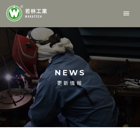
内
メ
容
を
イ
ス
ン
キ
ッ
メ
プ
ニ
NEWS
ュ
更新情報
ー